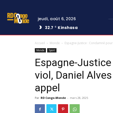
jeudi, août 6, 2026
32.7
Kinshasa
C
Accueil
Monde
Espagne-Justice : Condamné pour 
Monde
Sport
Espagne-Justice
viol, Daniel Alv
appel
Par
RD Congo-Monde
-
mars 28, 2025