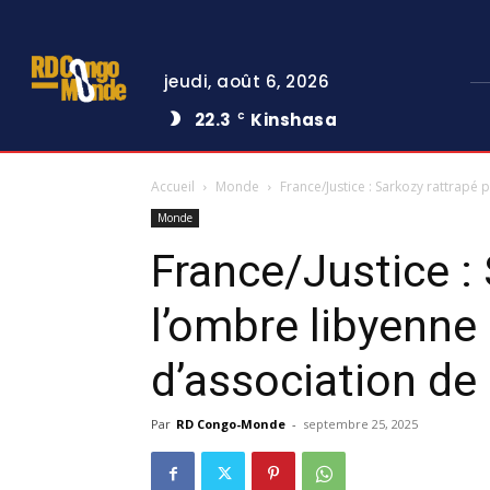
jeudi, août 6, 2026
22.3
Kinshasa
C
Accueil
Monde
France/Justice : Sarkozy rattrapé
Monde
France/Justice : 
l’ombre libyenne
d’association de
Par
RD Congo-Monde
-
septembre 25, 2025