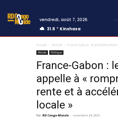
vendredi, août 7, 2026
31.5
Kinshasa
C
Accueil
Monde
France-Gabon : le président Macr
Monde
Politique
France-Gabon : l
appelle à « romp
rente et à accélér
locale »
Par
RD Congo-Monde
-
novembre 24, 2025