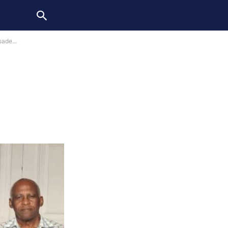
ade...