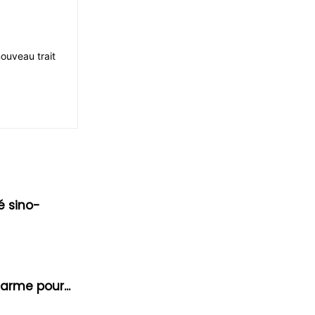
ouveau trait
é sino-
larme pour...