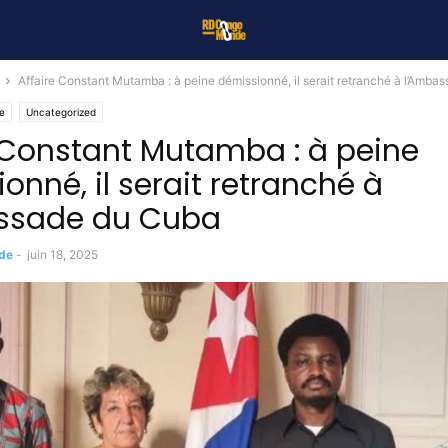
Affaire Constant Mutamba : à peine démissionné, il serait retranché à l’Ambass
ue
Uncategorized
 Constant Mutamba : à peine
onné, il serait retranché à
ssade du Cuba
de
-
juin 18, 2025