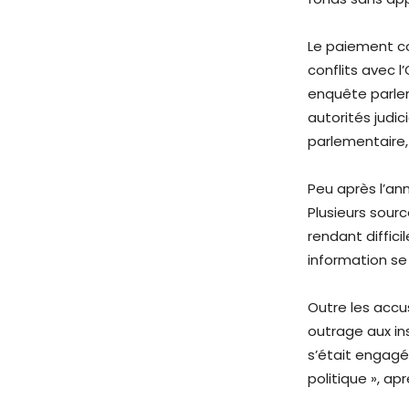
Le paiement co
conflits avec 
enquête parlem
autorités judi
parlementaire, 
Peu après l’an
Plusieurs sour
rendant diffici
information se
Outre les accu
outrage aux ins
s’était engagé
politique », ap