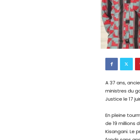
A 37 ans, anci
ministres du g
Justice le 17 
En pleine tour
de 19 millions 
Kisangani. Le pr
fonds sans appe