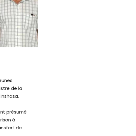
jeunes
stre de la
Kinshasa.
ment présumé
rison à
ransfert de