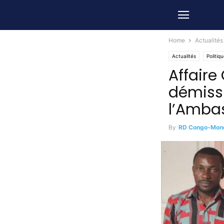
Home
Actualités
Actualités
Politiq
Affaire
démissi
l’Amba
By
RD Congo-Mon