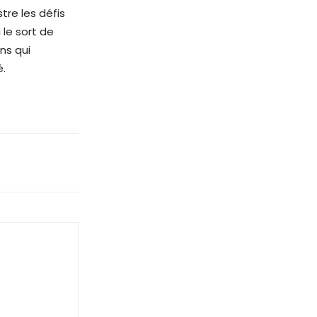
stre les défis
 le sort de
ns qui
é.