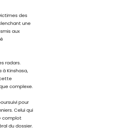
victimes des
éclenchant une
nsmis aux
té
s radars.
a à Kinshasa,
 cette
tique complexe.
oursuivi pour
niers. Celui qui
 « complot
éral du dossier.