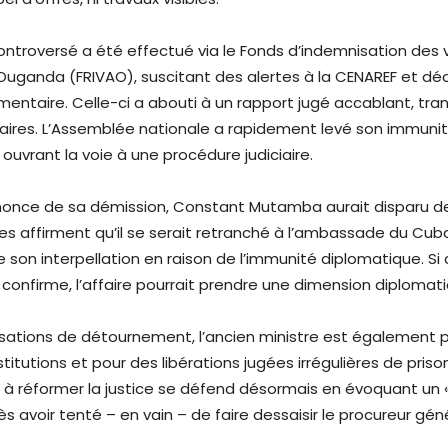
ntroversé a été effectué via le Fonds d’indemnisation des 
l’Ouganda (FRIVAO), suscitant des alertes à la CENAREF et d
entaire. Celle-ci a abouti à un rapport jugé accablant, tra
ciaires. L’Assemblée nationale a rapidement levé son immuni
ouvrant la voie à une procédure judiciaire.
nonce de sa démission, Constant Mutamba aurait disparu de
ces affirment qu’il se serait retranché à l’ambassade du Cub
le son interpellation en raison de l’immunité diplomatique. Si
 confirme, l’affaire pourrait prendre une dimension diploma
sations de détournement, l’ancien ministre est également p
titutions et pour des libérations jugées irrégulières de prison
 à réformer la justice se défend désormais en évoquant un
rès avoir tenté – en vain – de faire dessaisir le procureur gén