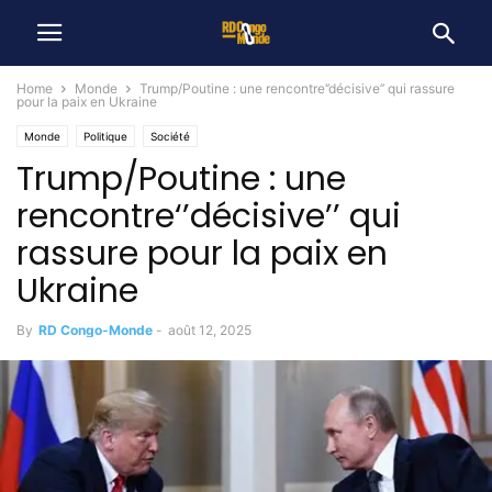
Home
Monde
Trump/Poutine : une rencontre‘’décisive’’ qui rassure
pour la paix en Ukraine
Monde
Politique
Société
Trump/Poutine : une
rencontre‘’décisive’’ qui
rassure pour la paix en
Ukraine
By
RD Congo-Monde
-
août 12, 2025