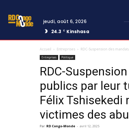
jeudi, août 6, 2026
24.3
Kinshasa
C
Accueil
Entreprises
RDC-Suspension des mandataire
Entreprises
Politique
RDC-Suspension 
publics par leur t
Félix Tshisekedi
victimes des ab
Par
RD Congo-Monde
-
avril 12, 2025