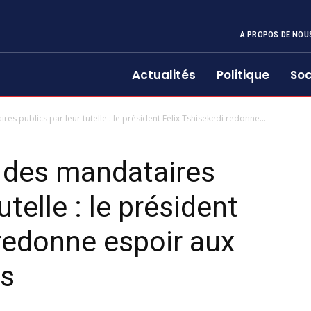
A PROPOS DE NOU
Actualités
Politique
Soc
s publics par leur tutelle : le président Félix Tshisekedi redonne...
des mandataires
utelle : le président
 redonne espoir aux
us