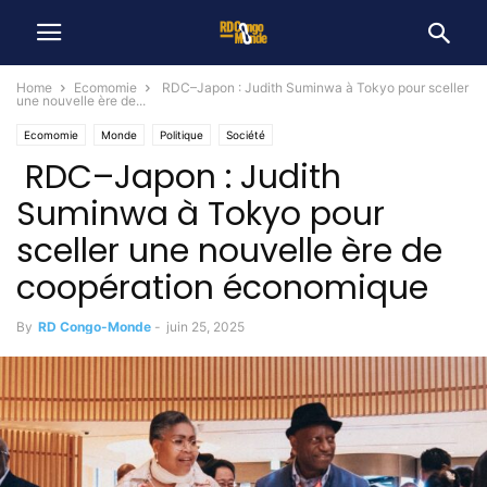
Home
Ecomomie
RDC–Japon : Judith Suminwa à Tokyo pour sceller
une nouvelle ère de...
Ecomomie
Monde
Politique
Société
RDC–Japon : Judith
Suminwa à Tokyo pour
sceller une nouvelle ère de
coopération économique
By
RD Congo-Monde
-
juin 25, 2025